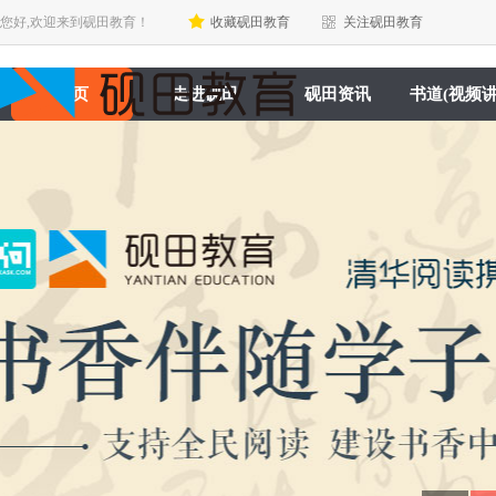
您好,欢迎来到砚田教育！
收藏砚田教育
关注砚田教育
首页
走进砚田
砚田资讯
书道(视频讲