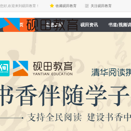
您好,欢迎来到砚田教育！
收藏砚田教育
关注砚田教育
首页
走进砚田
砚田资讯
书道(视频讲